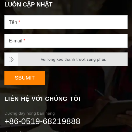
LUÔN CẬP NHẬT
Tên
*
E-mail
*
Vui lòng kéo thanh trượt sang phải.
SBUMIT
LIÊN HỆ VỚI CHÚNG TÔI
Đường dây nóng bán hàng
+86-0519-68219888