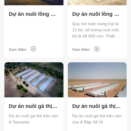
Dự án nuôi lồng gà
Dự án nuôi lồng gà
thịt Fuxin
thịt Sơn Đông
Quy mô toàn trang trại là
12 hộ, số lượng nuôi một
Shuanghui
hộ là 48.000 con. Thiết bị
trong nhà sử dụng hệ
thống điều khiển nâng cao
Xem thêm
Xem thêm
thông minh của chúng tôi,
được sử dụng để giám sát
hoạt động hàng ngày về
nhiệt độ, độ ẩm, sưởi ấm,
thông gió, v.v. Chuồng
nuôi gà thịt có đặc điểm là
cửa lưới ấp bằng cách bỏ
bớt thùng đựng thức ăn
trong lồng để tiết kiệm sức
Dự án nuôi gà thịt
Dự án nuôi gà thịt
lao động.
trên sàn ở Tanzania
trên sàn của Ả Rập
Dự án nuôi gà thịt trên sàn
Dự án nuôi gà thịt trên sàn
ở Tanzania
của Ả Rập Xê Út
Xê Út