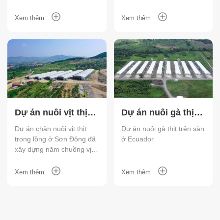
Xem thêm
Xem thêm
Dự án nuôi vịt thịt
Dự án nuôi gà thịt
trong lồng ở Sơn
trên sàn ở Ecuador
Dự án chăn nuôi vịt thịt
Dự án nuôi gà thịt trên sàn
trong lồng ở Sơn Đông đã
ở Ecuador
Đông
xây dựng năm chuồng vịt
theo yêu cầu của khách
hàng, với công suất hàng
Xem thêm
Xem thêm
năm khoảng 1,5 triệu con.