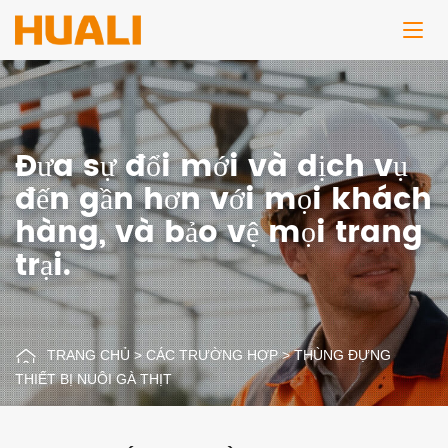
Đưa sự đổi mới và dịch vụ
đến gần hơn với mọi khách
hàng, và bảo vệ mọi trang
trại.
TRANG CHỦ
>
CÁC TRƯỜNG HỢP
>
THÙNG ĐỰNG
THIẾT BỊ NUÔI GÀ THỊT