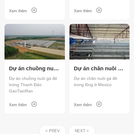
Xem thêm
Xem thêm
Dự án chuồng nuôi
Dự án chăn nuôi gà
gà đẻ trứng Thanh
đẻ trong lồng ở
Dự án chuồng nuôi gà đẻ
Dự án chăn nuôi gà đẻ
trứng Thanh Đảo
trong lồng ở Mexico
Đảo GaoTianRan
Mexico
GaoTianRan
Xem thêm
Xem thêm
< PREV
NEXT >