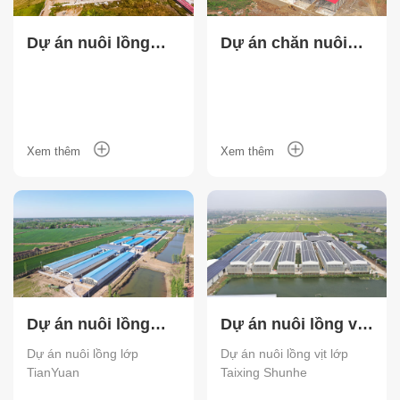
Dự án nuôi lồng
Dự án chăn nuôi
lớp Philippine
theo chuỗi toàn
ngành với 3,6 triệu
con chim Guigang
Tongfa
Xem thêm
Xem thêm
Dự án nuôi lồng
Dự án nuôi lồng vịt
lớp TianYuan
lớp Taixing Shunhe
Dự án nuôi lồng lớp
Dự án nuôi lồng vịt lớp
TianYuan
Taixing Shunhe