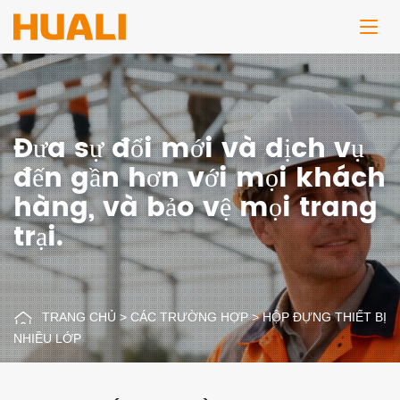
Đưa sự đổi mới và dịch vụ
đến gần hơn với mọi khách
hàng, và bảo vệ mọi trang
trại.
TRANG CHỦ
>
CÁC TRƯỜNG HỢP
>
HỘP ĐỰNG THIẾT BỊ
NHIỀU LỚP